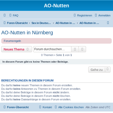
AO-Nutten
FAQ
Registrieren
Anmelden
S
Foren-Übersicht
Sex in Deutschland
AO-Nutten in Bayern
AO-Nutten in Nürnberg
u
AO-Nutten in Nürnberg
c
Forumsregeln
h
e
Suche
Erweiterte Suche
Neues Thema
0 Themen • Seite
1
von
1
In diesem Forum gibt es keine Themen oder Beiträge.
Gehe zu
BERECHTIGUNGEN IN DIESEM FORUM
Du darfst
keine
neuen Themen in diesem Forum erstellen.
Du darfst
keine
Antworten zu Themen in diesem Forum erstellen.
Du darfst deine Beiträge in diesem Forum
nicht
ändern.
Du darfst deine Beiträge in diesem Forum
nicht
löschen.
Du darfst
keine
Dateianhänge in diesem Forum erstellen.
Foren-Übersicht
Kontakt
Alle Cookies löschen
Alle Zeiten sind
UTC