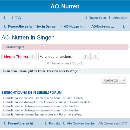
AO-Nutten
FAQ
Registrieren
Anmelden
S
Foren-Übersicht
Sex in Deutschland
AO-Nutten in Baden-Würtenberg
AO-Nutten in Singen
u
AO-Nutten in Singen
c
Forumsregeln
h
e
Suche
Erweiterte Suche
Neues Thema
0 Themen • Seite
1
von
1
In diesem Forum gibt es keine Themen oder Beiträge.
Gehe zu
BERECHTIGUNGEN IN DIESEM FORUM
Du darfst
keine
neuen Themen in diesem Forum erstellen.
Du darfst
keine
Antworten zu Themen in diesem Forum erstellen.
Du darfst deine Beiträge in diesem Forum
nicht
ändern.
Du darfst deine Beiträge in diesem Forum
nicht
löschen.
Du darfst
keine
Dateianhänge in diesem Forum erstellen.
Foren-Übersicht
Kontakt
Alle Cookies löschen
Alle Zeiten sind
UTC