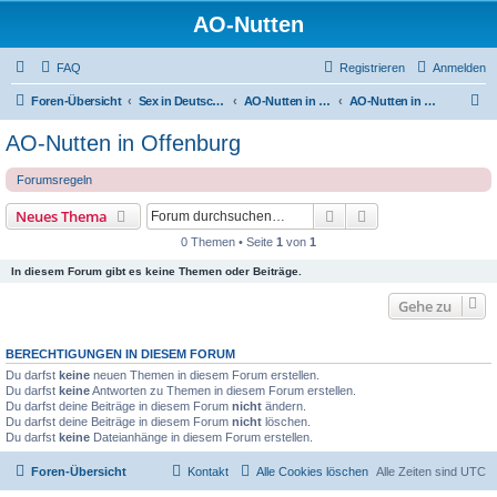
AO-Nutten
FAQ
Registrieren
Anmelden
S
Foren-Übersicht
Sex in Deutschland
AO-Nutten in Baden-Würtenberg
AO-Nutten in Offenburg
u
AO-Nutten in Offenburg
c
Forumsregeln
h
e
Suche
Erweiterte Suche
Neues Thema
0 Themen • Seite
1
von
1
In diesem Forum gibt es keine Themen oder Beiträge.
Gehe zu
BERECHTIGUNGEN IN DIESEM FORUM
Du darfst
keine
neuen Themen in diesem Forum erstellen.
Du darfst
keine
Antworten zu Themen in diesem Forum erstellen.
Du darfst deine Beiträge in diesem Forum
nicht
ändern.
Du darfst deine Beiträge in diesem Forum
nicht
löschen.
Du darfst
keine
Dateianhänge in diesem Forum erstellen.
Foren-Übersicht
Kontakt
Alle Cookies löschen
Alle Zeiten sind
UTC