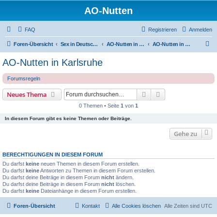
AO-Nutten
FAQ
Registrieren
Anmelden
S
Foren-Übersicht
Sex in Deutschland
AO-Nutten in Baden-Würtenberg
AO-Nutten in Karlsruhe
u
AO-Nutten in Karlsruhe
c
Forumsregeln
h
e
Suche
Erweiterte Suche
Neues Thema
0 Themen • Seite
1
von
1
In diesem Forum gibt es keine Themen oder Beiträge.
Gehe zu
BERECHTIGUNGEN IN DIESEM FORUM
Du darfst
keine
neuen Themen in diesem Forum erstellen.
Du darfst
keine
Antworten zu Themen in diesem Forum erstellen.
Du darfst deine Beiträge in diesem Forum
nicht
ändern.
Du darfst deine Beiträge in diesem Forum
nicht
löschen.
Du darfst
keine
Dateianhänge in diesem Forum erstellen.
Foren-Übersicht
Kontakt
Alle Cookies löschen
Alle Zeiten sind
UTC