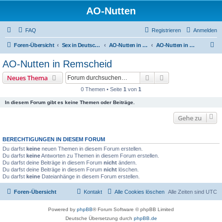
AO-Nutten
FAQ
Registrieren
Anmelden
S
Foren-Übersicht
Sex in Deutschland
AO-Nutten in Nordrein-Westfalen
AO-Nutten in Remscheid
u
AO-Nutten in Remscheid
c
Suche
Erweiterte Suche
Neues Thema
h
0 Themen • Seite
1
von
1
e
In diesem Forum gibt es keine Themen oder Beiträge.
Gehe zu
BERECHTIGUNGEN IN DIESEM FORUM
Du darfst
keine
neuen Themen in diesem Forum erstellen.
Du darfst
keine
Antworten zu Themen in diesem Forum erstellen.
Du darfst deine Beiträge in diesem Forum
nicht
ändern.
Du darfst deine Beiträge in diesem Forum
nicht
löschen.
Du darfst
keine
Dateianhänge in diesem Forum erstellen.
Foren-Übersicht
Kontakt
Alle Cookies löschen
Alle Zeiten sind
UTC
Powered by
phpBB
® Forum Software © phpBB Limited
Deutsche Übersetzung durch
phpBB.de