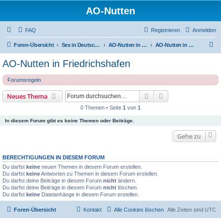
AO-Nutten
FAQ
Registrieren
Anmelden
S
Foren-Übersicht
Sex in Deutschland
AO-Nutten in Baden-Würtenberg
AO-Nutten in Friedrichshafen
u
AO-Nutten in Friedrichshafen
c
Forumsregeln
h
e
Suche
Erweiterte Suche
Neues Thema
0 Themen • Seite
1
von
1
In diesem Forum gibt es keine Themen oder Beiträge.
Gehe zu
BERECHTIGUNGEN IN DIESEM FORUM
Du darfst
keine
neuen Themen in diesem Forum erstellen.
Du darfst
keine
Antworten zu Themen in diesem Forum erstellen.
Du darfst deine Beiträge in diesem Forum
nicht
ändern.
Du darfst deine Beiträge in diesem Forum
nicht
löschen.
Du darfst
keine
Dateianhänge in diesem Forum erstellen.
Foren-Übersicht
Kontakt
Alle Cookies löschen
Alle Zeiten sind
UTC