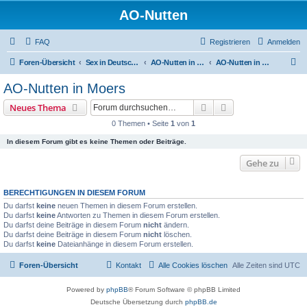
AO-Nutten
FAQ
Registrieren
Anmelden
S
Foren-Übersicht
Sex in Deutschland
AO-Nutten in Nordrein-Westfalen
AO-Nutten in Moers
u
AO-Nutten in Moers
c
Suche
Erweiterte Suche
Neues Thema
h
0 Themen • Seite
1
von
1
e
In diesem Forum gibt es keine Themen oder Beiträge.
Gehe zu
BERECHTIGUNGEN IN DIESEM FORUM
Du darfst
keine
neuen Themen in diesem Forum erstellen.
Du darfst
keine
Antworten zu Themen in diesem Forum erstellen.
Du darfst deine Beiträge in diesem Forum
nicht
ändern.
Du darfst deine Beiträge in diesem Forum
nicht
löschen.
Du darfst
keine
Dateianhänge in diesem Forum erstellen.
Foren-Übersicht
Kontakt
Alle Cookies löschen
Alle Zeiten sind
UTC
Powered by
phpBB
® Forum Software © phpBB Limited
Deutsche Übersetzung durch
phpBB.de