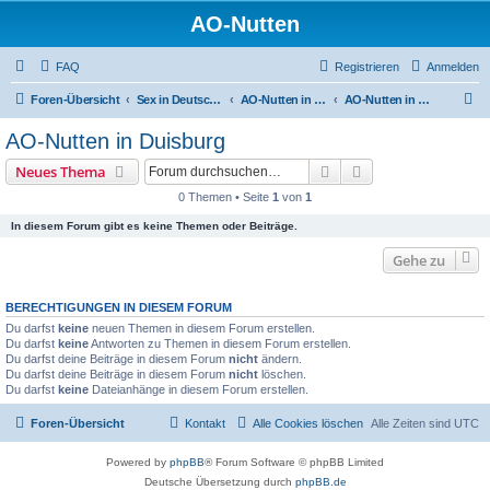
AO-Nutten
FAQ
Registrieren
Anmelden
S
Foren-Übersicht
Sex in Deutschland
AO-Nutten in Nordrein-Westfalen
AO-Nutten in Duisburg
u
AO-Nutten in Duisburg
c
Suche
Erweiterte Suche
Neues Thema
h
0 Themen • Seite
1
von
1
e
In diesem Forum gibt es keine Themen oder Beiträge.
Gehe zu
BERECHTIGUNGEN IN DIESEM FORUM
Du darfst
keine
neuen Themen in diesem Forum erstellen.
Du darfst
keine
Antworten zu Themen in diesem Forum erstellen.
Du darfst deine Beiträge in diesem Forum
nicht
ändern.
Du darfst deine Beiträge in diesem Forum
nicht
löschen.
Du darfst
keine
Dateianhänge in diesem Forum erstellen.
Foren-Übersicht
Kontakt
Alle Cookies löschen
Alle Zeiten sind
UTC
Powered by
phpBB
® Forum Software © phpBB Limited
Deutsche Übersetzung durch
phpBB.de