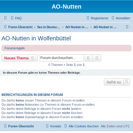
AO-Nutten
FAQ
Registrieren
Anmelden
S
Foren-Übersicht
Sex in Deutschland
AO-Nutten in Niedersachsen
AO-Nutten in Wolfenbüttel
u
AO-Nutten in Wolfenbüttel
c
Forumsregeln
h
e
Suche
Erweiterte Suche
Neues Thema
0 Themen • Seite
1
von
1
In diesem Forum gibt es keine Themen oder Beiträge.
Gehe zu
BERECHTIGUNGEN IN DIESEM FORUM
Du darfst
keine
neuen Themen in diesem Forum erstellen.
Du darfst
keine
Antworten zu Themen in diesem Forum erstellen.
Du darfst deine Beiträge in diesem Forum
nicht
ändern.
Du darfst deine Beiträge in diesem Forum
nicht
löschen.
Du darfst
keine
Dateianhänge in diesem Forum erstellen.
Foren-Übersicht
Kontakt
Alle Cookies löschen
Alle Zeiten sind
UTC