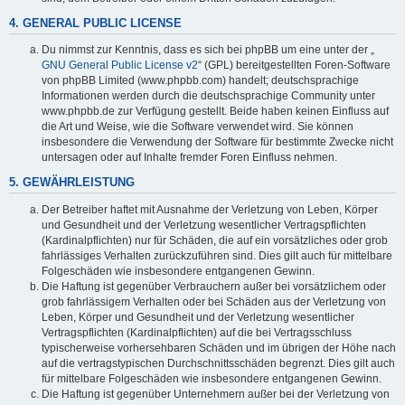
4. GENERAL PUBLIC LICENSE
Du nimmst zur Kenntnis, dass es sich bei phpBB um eine unter der „
GNU General Public License v2
“ (GPL) bereitgestellten Foren-Software
von phpBB Limited (www.phpbb.com) handelt; deutschsprachige
Informationen werden durch die deutschsprachige Community unter
www.phpbb.de zur Verfügung gestellt. Beide haben keinen Einfluss auf
die Art und Weise, wie die Software verwendet wird. Sie können
insbesondere die Verwendung der Software für bestimmte Zwecke nicht
untersagen oder auf Inhalte fremder Foren Einfluss nehmen.
5. GEWÄHRLEISTUNG
Der Betreiber haftet mit Ausnahme der Verletzung von Leben, Körper
und Gesundheit und der Verletzung wesentlicher Vertragspflichten
(Kardinalpflichten) nur für Schäden, die auf ein vorsätzliches oder grob
fahrlässiges Verhalten zurückzuführen sind. Dies gilt auch für mittelbare
Folgeschäden wie insbesondere entgangenen Gewinn.
Die Haftung ist gegenüber Verbrauchern außer bei vorsätzlichem oder
grob fahrlässigem Verhalten oder bei Schäden aus der Verletzung von
Leben, Körper und Gesundheit und der Verletzung wesentlicher
Vertragspflichten (Kardinalpflichten) auf die bei Vertragsschluss
typischerweise vorhersehbaren Schäden und im übrigen der Höhe nach
auf die vertragstypischen Durchschnittsschäden begrenzt. Dies gilt auch
für mittelbare Folgeschäden wie insbesondere entgangenen Gewinn.
Die Haftung ist gegenüber Unternehmern außer bei der Verletzung von