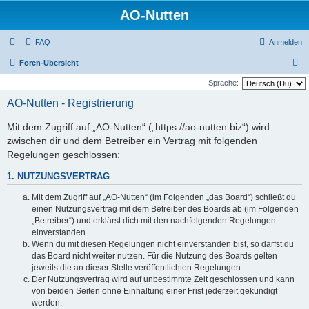
AO-Nutten
FAQ
Anmelden
S
Foren-Übersicht
u
Sprache:
c
AO-Nutten - Registrierung
h
Mit dem Zugriff auf „AO-Nutten“ („https://ao-nutten.biz“) wird
e
zwischen dir und dem Betreiber ein Vertrag mit folgenden
Regelungen geschlossen:
1. NUTZUNGSVERTRAG
Mit dem Zugriff auf „AO-Nutten“ (im Folgenden „das Board“) schließt du
einen Nutzungsvertrag mit dem Betreiber des Boards ab (im Folgenden
„Betreiber“) und erklärst dich mit den nachfolgenden Regelungen
einverstanden.
Wenn du mit diesen Regelungen nicht einverstanden bist, so darfst du
das Board nicht weiter nutzen. Für die Nutzung des Boards gelten
jeweils die an dieser Stelle veröffentlichten Regelungen.
Der Nutzungsvertrag wird auf unbestimmte Zeit geschlossen und kann
von beiden Seiten ohne Einhaltung einer Frist jederzeit gekündigt
werden.