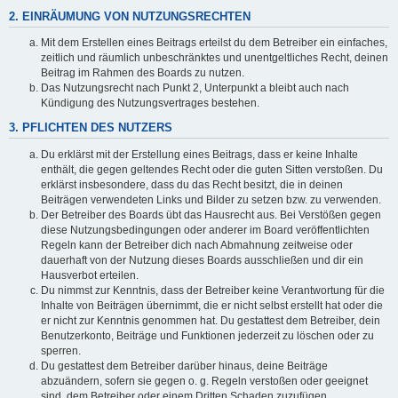
2. EINRÄUMUNG VON NUTZUNGSRECHTEN
Mit dem Erstellen eines Beitrags erteilst du dem Betreiber ein einfaches,
zeitlich und räumlich unbeschränktes und unentgeltliches Recht, deinen
Beitrag im Rahmen des Boards zu nutzen.
Das Nutzungsrecht nach Punkt 2, Unterpunkt a bleibt auch nach
Kündigung des Nutzungsvertrages bestehen.
3. PFLICHTEN DES NUTZERS
Du erklärst mit der Erstellung eines Beitrags, dass er keine Inhalte
enthält, die gegen geltendes Recht oder die guten Sitten verstoßen. Du
erklärst insbesondere, dass du das Recht besitzt, die in deinen
Beiträgen verwendeten Links und Bilder zu setzen bzw. zu verwenden.
Der Betreiber des Boards übt das Hausrecht aus. Bei Verstößen gegen
diese Nutzungsbedingungen oder anderer im Board veröffentlichten
Regeln kann der Betreiber dich nach Abmahnung zeitweise oder
dauerhaft von der Nutzung dieses Boards ausschließen und dir ein
Hausverbot erteilen.
Du nimmst zur Kenntnis, dass der Betreiber keine Verantwortung für die
Inhalte von Beiträgen übernimmt, die er nicht selbst erstellt hat oder die
er nicht zur Kenntnis genommen hat. Du gestattest dem Betreiber, dein
Benutzerkonto, Beiträge und Funktionen jederzeit zu löschen oder zu
sperren.
Du gestattest dem Betreiber darüber hinaus, deine Beiträge
abzuändern, sofern sie gegen o. g. Regeln verstoßen oder geeignet
sind, dem Betreiber oder einem Dritten Schaden zuzufügen.