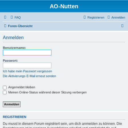
AO-Nutten
FAQ
Registrieren
Anmelden
S
Foren-Übersicht
u
Anmelden
c
h
Benutzername:
e
Passwort:
Ich habe mein Passwort vergessen
Die Aktivierungs-E-Mail erneut senden
Angemeldet bleiben
Meinen Online-Status während dieser Sitzung verbergen
REGISTRIEREN
Du musst in diesem Forum registriert sein, um dich anmelden zu können. Die