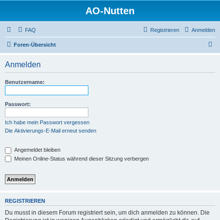
AO-Nutten
FAQ
Registrieren
Anmelden
S
Foren-Übersicht
u
Anmelden
c
h
Benutzername:
e
Passwort:
Ich habe mein Passwort vergessen
Die Aktivierungs-E-Mail erneut senden
Angemeldet bleiben
Meinen Online-Status während dieser Sitzung verbergen
REGISTRIEREN
Du musst in diesem Forum registriert sein, um dich anmelden zu können. Die