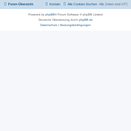
Foren-Übersicht
Kontakt
Alle Cookies löschen
Alle Zeiten sind
UTC
Powered by
phpBB
® Forum Software © phpBB Limited
Deutsche Übersetzung durch
phpBB.de
Datenschutz
|
Nutzungsbedingungen