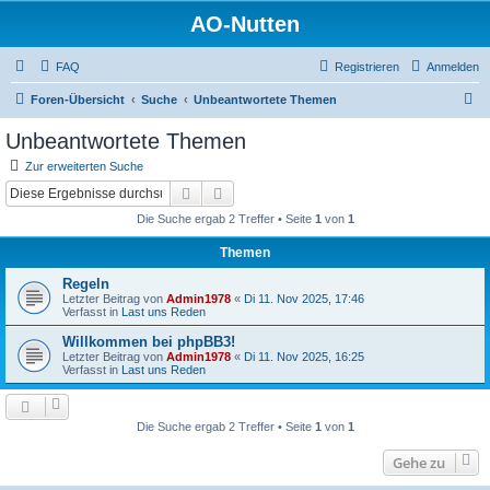
AO-Nutten
FAQ
Registrieren
Anmelden
S
Foren-Übersicht
Suche
Unbeantwortete Themen
u
Unbeantwortete Themen
c
Zur erweiterten Suche
h
Suche
Erweiterte Suche
e
Die Suche ergab 2 Treffer • Seite
1
von
1
Themen
Regeln
Letzter Beitrag von
Admin1978
«
Di 11. Nov 2025, 17:46
Verfasst in
Last uns Reden
Willkommen bei phpBB3!
Letzter Beitrag von
Admin1978
«
Di 11. Nov 2025, 16:25
Verfasst in
Last uns Reden
Die Suche ergab 2 Treffer • Seite
1
von
1
Gehe zu