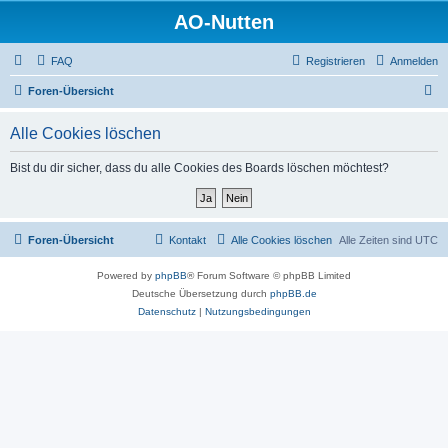
AO-Nutten
FAQ
Registrieren
Anmelden
S
Foren-Übersicht
u
Alle Cookies löschen
c
h
Bist du dir sicher, dass du alle Cookies des Boards löschen möchtest?
e
Foren-Übersicht
Kontakt
Alle Cookies löschen
Alle Zeiten sind
UTC
Powered by
phpBB
® Forum Software © phpBB Limited
Deutsche Übersetzung durch
phpBB.de
Datenschutz
|
Nutzungsbedingungen